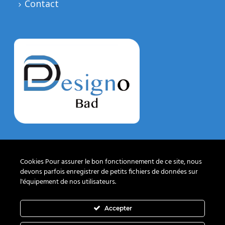
Contact
DESIGNO BAD
Cookies Pour assurer le bon fonctionnement de ce site, nous
devons parfois enregistrer de petits fichiers de données sur
Chemin des Lentillières 18 box D14
l'équipement de nos utilisateurs.
1023 Crissier
+41-21-539-17-80
Accepter